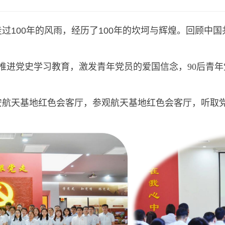
走过
100
年的风雨，经历了
100
年的坎坷
与
辉煌。回顾中国
推进党史学习教育，激发青年党员的爱国信念，
90
后青年
安航天基地红色会客厅，参观航天基地红色会客厅，听取