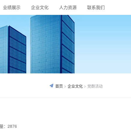
业绩展示
企业文化
人力资源
联系我们

首页
>
企业文化
> 党群活动
量：2876