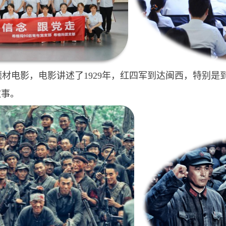
题材电影，电影讲述了
1929
年，红四军到达闽西，特别是
故事。