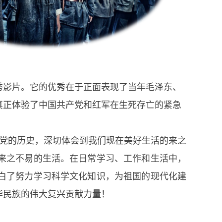
秀影片。它的优秀在于正面表现了当年毛泽东、
真正体验了中国共产党和红军在生死存亡的紧急
产党的历史，深切体会到我们现在美好生活的来之
来之不易的生活。在日常学习、工作和生活中，
白了努力学习科学文化知识，为祖国的现代化建
华民族的伟大复兴贡献力量！